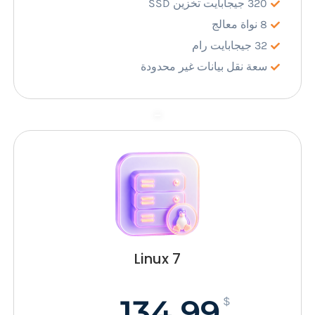
320 جيجابايت تخزين SSD
8 نواة معالج
32 جيجابايت رام
سعة نقل بيانات غير محدودة
–
Linux 7
134.99
$