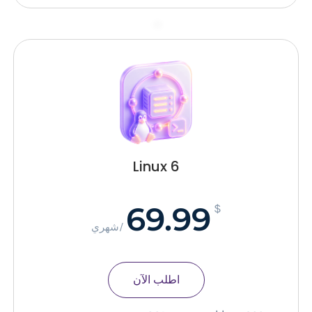
–
Linux 6
69.99
$
/شهري
اطلب الآن