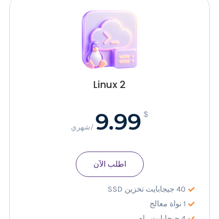
Linux 2
9.99
$
/شهري
اطلب الآن
40 جيجابايت تخزين SSD
1 نواة معالج
4 جيجابايت رام