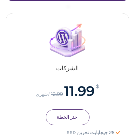
–
الشركات
11.99
$
12.99
/شهري
اختر الخطة
25 جيجابايت تخزين SSD