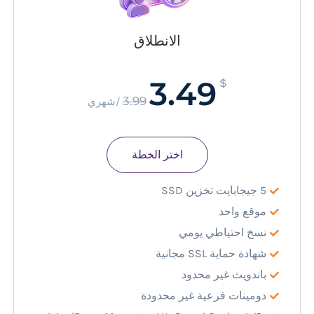
الانطلاق
3.49
$
3.99
/شهري
اختر الخطة
5 جيجابايت تخزين SSD
موقع واحد
نسخ احتياطي يومي
شهادة حماية SSL مجانية
باندويث غير محدود
دومينات فرعية غير محدودة