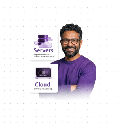
موقع كبير باحتياجات أداء عالية : الخطة الاحترافية