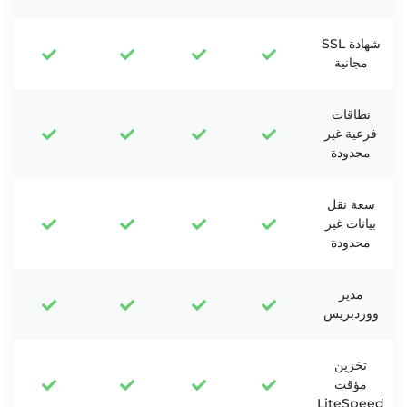
شهادة SSL
مجانية
نطاقات
فرعية غير
محدودة
سعة نقل
بيانات غير
محدودة
مدير
ووردبريس
تخزين
مؤقت
LiteSpeed