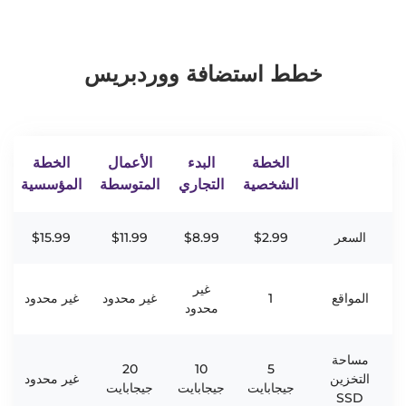
خطط استضافة ووردبريس
الخطة
البدء
الأعمال
الخطة
الشخصية
التجاري
المتوسطة
المؤسسية
السعر
$2.99
$8.99
$11.99
$15.99
غير
المواقع
1
غير محدود
غير محدود
محدود
مساحة
20
10
5
التخزين
غير محدود
جيجابايت
جيجابايت
جيجابايت
SSD