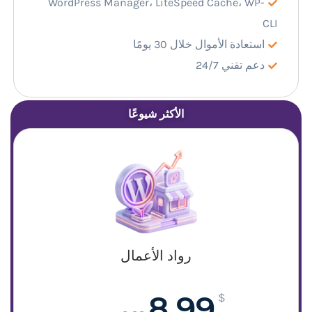
WordPress Manager، LiteSpeed Cache، WP-
CLI
استعادة الأموال خلال 30 يومًا
دعم تقني 24/7
الأكثر شيوعًا
رواد الأعمال
8.99
$