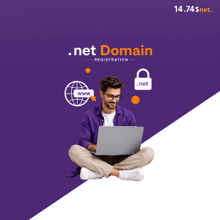
14.74
$
.net