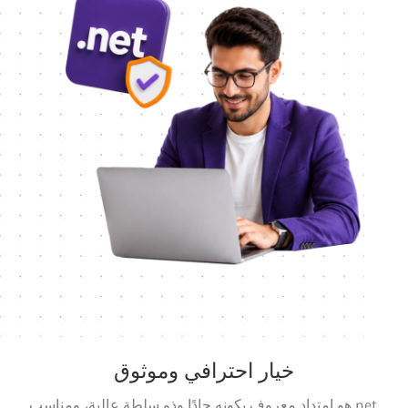
خيار احترافي وموثوق
.net هو امتداد معروف بكونه جادًا وذو سلطة عالية، ومناسب