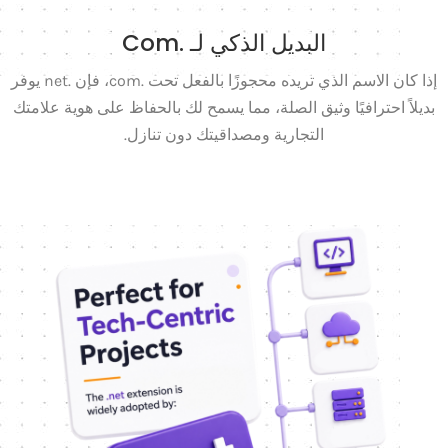
البديل الذكي لـ .com
إذا كان الاسم الذي تريده محجوزًا بالفعل تحت .com، فإن .net يوفر
بديلاً احترافيًا وثيق الصلة، مما يسمح لك بالحفاظ على هوية علامتك
التجارية ومصداقيتك دون تنازل.