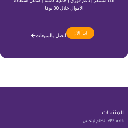
أداء مستقر | دعم فوري | حماية كاملة | ضمان استعادة
الأموال خلال 30 يومًا
ابدأ الآن
اتصل بالمبيعات
المنتجات
خادم VPS لنظام لينكس