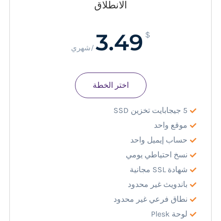
الانطلاق
3.49
$
/شهري
اختر الخطة
5 جيجابايت تخزين SSD
موقع واحد
حساب إيميل واحد
نسخ احتياطي يومي
شهادة SSL مجانية
باندويث غير محدود
نطاق فرعي غير محدود
لوحة Plesk